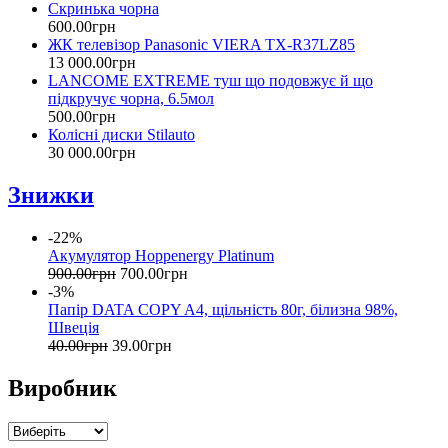
Скринька чорна
600
.
00
грн
ЖК телевізор Panasonic VIERA TX-R37LZ85
13 000
.
00
грн
LANCOME EXTREME туш що подовжує й що
підкручує чорна, 6.5мол
500
.
00
грн
Колісні диски Stilauto
30 000
.
00
грн
Знижки
-22%
Акумулятор Hoppenergy Platinum
900
.
00
грн
700
.
00
грн
-3%
Папір DATA COPY A4, щільність 80г, білизна 98%,
Швеція
40
.
00
грн
39
.
00
грн
Виробник