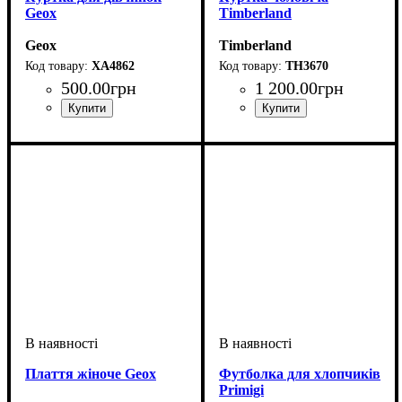
Geox
Timberland
Geox
Timberland
XA4862
TH3670
500
.
00
грн
1 200
.
00
грн
Тип
: куртка
Тип
: куртка
Плаття жіноче Geox
Футболка для хлопчиків
Primigi