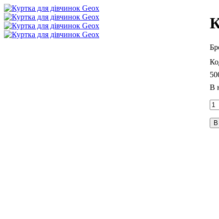
К
50
В