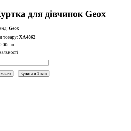
уртка для дівчинок Geox
Geox
XA4862
0
.
00
грн
 кошик
Купити в 1 клік