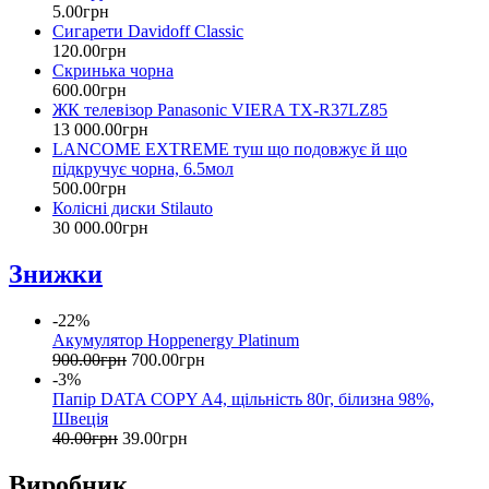
5
.
00
грн
Сигарети Davidoff Classic
120
.
00
грн
Скринька чорна
600
.
00
грн
ЖК телевізор Panasonic VIERA TX-R37LZ85
13 000
.
00
грн
LANCOME EXTREME туш що подовжує й що
підкручує чорна, 6.5мол
500
.
00
грн
Колісні диски Stilauto
30 000
.
00
грн
Знижки
-22%
Акумулятор Hoppenergy Platinum
900
.
00
грн
700
.
00
грн
-3%
Папір DATA COPY A4, щільність 80г, білизна 98%,
Швеція
40
.
00
грн
39
.
00
грн
Виробник