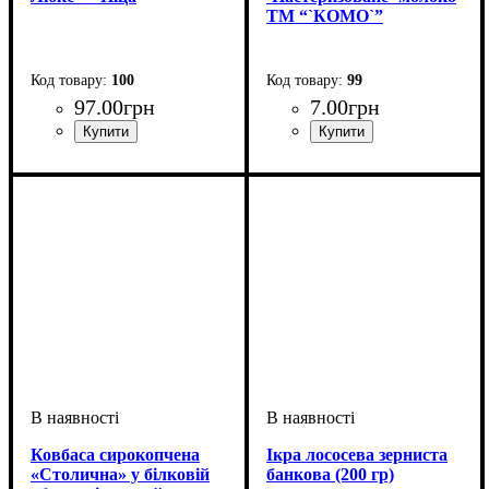
ТМ “`КОМО`”
100
99
97
.
00
грн
7
.
00
грн
Ковбаса сирокопчена
Ікра лососева зерниста
«Столична» у білковій
банкова (200 гр)