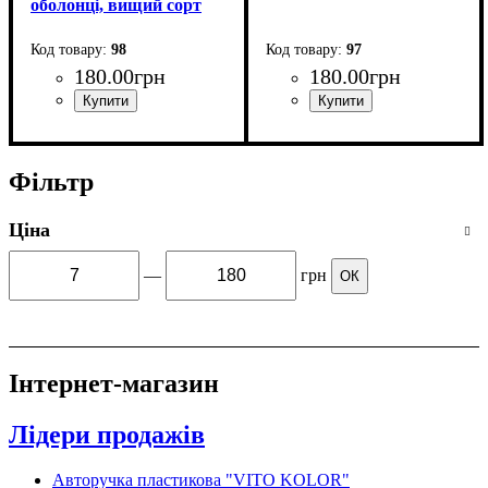
оболонці, вищий сорт
ДЕРЖСТАНДАРТ
16131-86
98
97
180
.
00
грн
180
.
00
грн
Фільтр
Ціна
—
грн
ОК
Інтернет-магазин
Лідери продажів
Авторучка пластикова "VITO KOLOR"