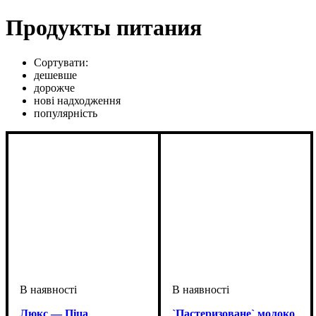
Продукты питания
Сортувати:
дешевше
дорожче
нові надходження
популярність
Люкс — Піца
`Пастеризоване` молоко