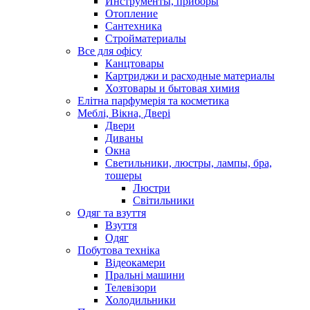
Инструменты, приборы
Отопление
Сантехника
Стройматериалы
Все для офісу
Канцтовары
Картриджи и расходные материалы
Хозтовары и бытовая химия
Елітна парфумерія та косметика
Меблі, Вікна, Двері
Двери
Диваны
Окна
Светильники, люстры, лампы, бра,
тошеры
Люстри
Світильники
Одяг та взуття
Взуття
Одяг
Побутова техніка
Відеокамери
Пральні машини
Телевізори
Холодильники