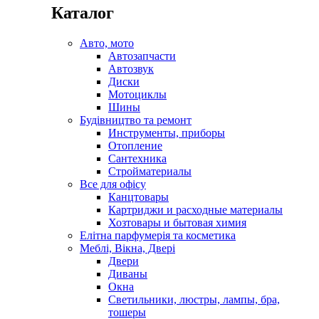
Каталог
Авто, мото
Автозапчасти
Автозвук
Диски
Мотоциклы
Шины
Будівництво та ремонт
Инструменты, приборы
Отопление
Сантехника
Стройматериалы
Все для офісу
Канцтовары
Картриджи и расходные материалы
Хозтовары и бытовая химия
Елітна парфумерія та косметика
Меблі, Вікна, Двері
Двери
Диваны
Окна
Светильники, люстры, лампы, бра,
тошеры