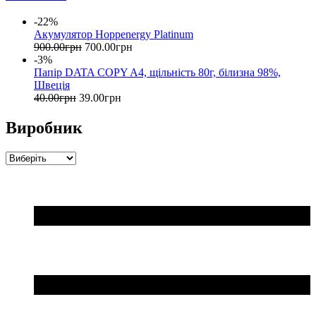
-22%
Акумулятор Hoppenergy Platinum
900
.
00
грн
700
.
00
грн
-3%
Папір DATA COPY A4, щільність 80г, білизна 98%,
Швеція
40
.
00
грн
39
.
00
грн
Виробник