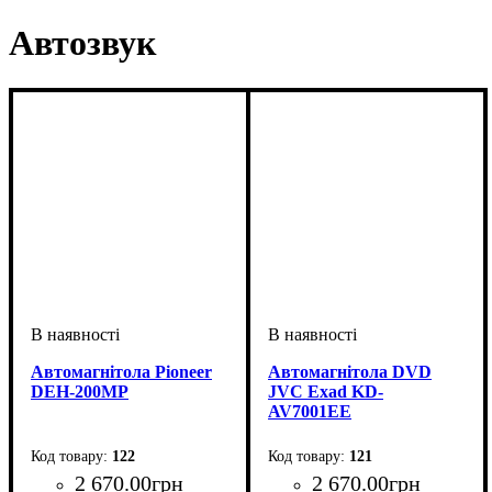
Автозвук
Автомагнітола Pioneer
Автомагнітола DVD
DEH-200MP
JVC Exad KD-
AV7001EE
122
121
2 670
.
00
грн
2 670
.
00
грн