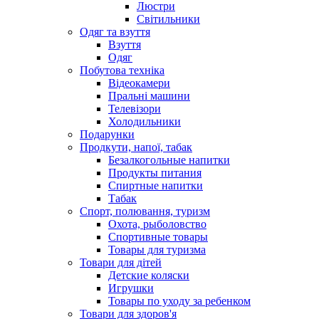
Люстри
Світильники
Одяг та взуття
Взуття
Одяг
Побутова техніка
Відеокамери
Пральні машини
Телевізори
Холодильники
Подарунки
Продкути, напої, табак
Безалкогольные напитки
Продукты питания
Спиртные напитки
Табак
Спорт, полювання, туризм
Охота, рыболовство
Спортивные товары
Товары для туризма
Товари для дітей
Детские коляски
Игрушки
Товары по уходу за ребенком
Товари для здоров'я