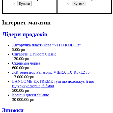
Інтернет-магазин
Лідери продажів
Авторучка пластикова "VITO KOLOR"
5
.
00
грн
Сигарети Davidoff Classic
120
.
00
грн
Скринька чорна
600
.
00
грн
ЖК телевізор Panasonic VIERA TX-R37LZ85
13 000
.
00
грн
LANCOME EXTREME туш що подовжує й що
підкручує чорна, 6.5мол
500
.
00
грн
Колісні диски Stilauto
30 000
.
00
грн
Знижки