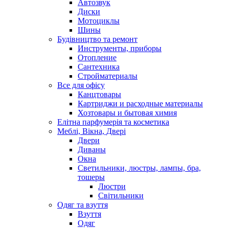
Автозвук
Диски
Мотоциклы
Шины
Будівництво та ремонт
Инструменты, приборы
Отопление
Сантехника
Стройматериалы
Все для офісу
Канцтовары
Картриджи и расходные материалы
Хозтовары и бытовая химия
Елітна парфумерія та косметика
Меблі, Вікна, Двері
Двери
Диваны
Окна
Светильники, люстры, лампы, бра,
тошеры
Люстри
Світильники
Одяг та взуття
Взуття
Одяг