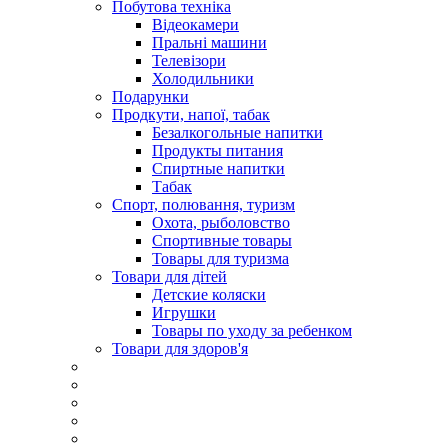
Побутова техніка
Відеокамери
Пральні машини
Телевізори
Холодильники
Подарунки
Продкути, напої, табак
Безалкогольные напитки
Продукты питания
Спиртные напитки
Табак
Спорт, полювання, туризм
Охота, рыболовство
Спортивные товары
Товары для туризма
Товари для дітей
Детские коляски
Игрушки
Товары по уходу за ребенком
Товари для здоров'я