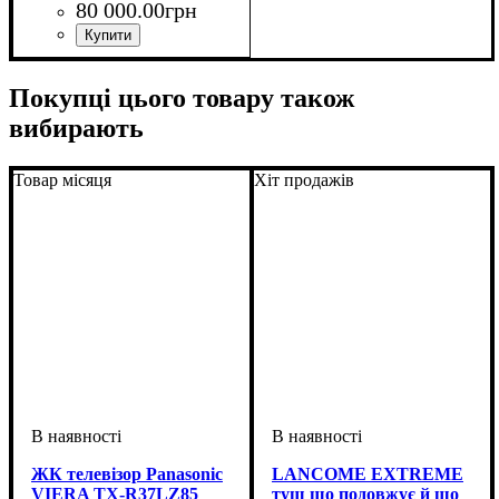
80 000
.
00
грн
Покупці цього товару також
вибирають
Товар місяця
Хіт продажів
ЖК телевізор Panasonic
LANCOME EXTREME
VIERA TX-R37LZ85
туш що подовжує й що