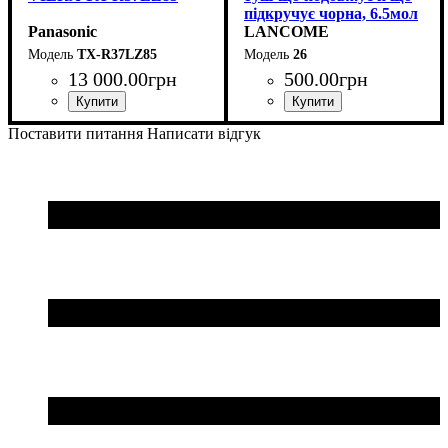
підкручує чорна, 6.5мол
Panasonic
LANCOME
TX-R37LZ85
26
13 000
.
00
грн
500
.
00
грн
Пол
Тип
: женская
: декоративная
Поставити питання
Написати відгук
косметика