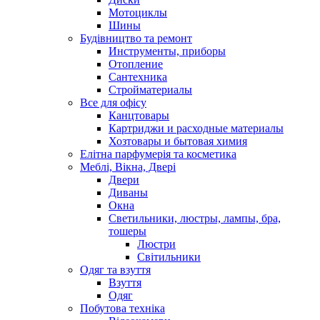
Мотоциклы
Шины
Будівництво та ремонт
Инструменты, приборы
Отопление
Сантехника
Стройматериалы
Все для офісу
Канцтовары
Картриджи и расходные материалы
Хозтовары и бытовая химия
Елітна парфумерія та косметика
Меблі, Вікна, Двері
Двери
Диваны
Окна
Светильники, люстры, лампы, бра,
тошеры
Люстри
Світильники
Одяг та взуття
Взуття
Одяг
Побутова техніка