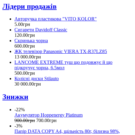
Лідери продажів
Авторучка пластикова "VITO KOLOR"
5
.
00
грн
Сигарети Davidoff Classic
120
.
00
грн
Скринька чорна
600
.
00
грн
ЖК телевізор Panasonic VIERA TX-R37LZ85
13 000
.
00
грн
LANCOME EXTREME туш що подовжує й що
підкручує чорна, 6.5мол
500
.
00
грн
Колісні диски Stilauto
30 000
.
00
грн
Знижки
-22%
Акумулятор Hoppenergy Platinum
900
.
00
грн
700
.
00
грн
-3%
Папір DATA COPY A4, щільність 80г, білизна 98%,