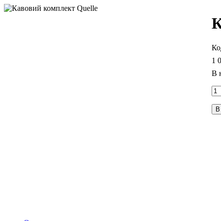
К
1 
В