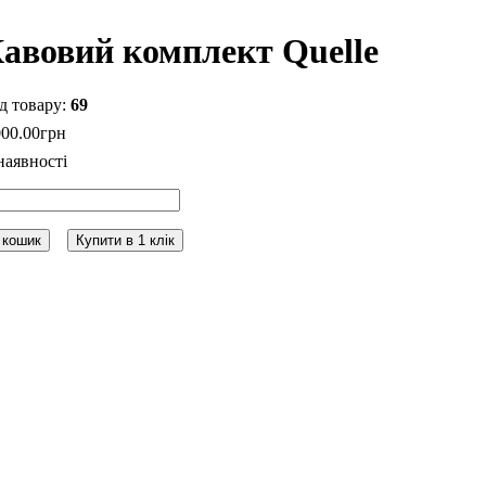
авовий комплект Quelle
69
000
.
00
грн
 кошик
Купити в 1 клік