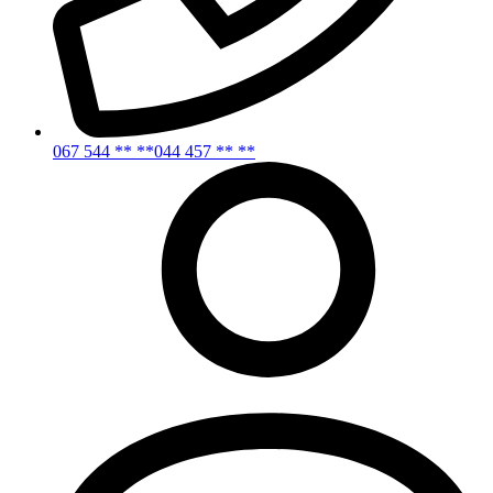
067 544 ** **
044 457 ** **