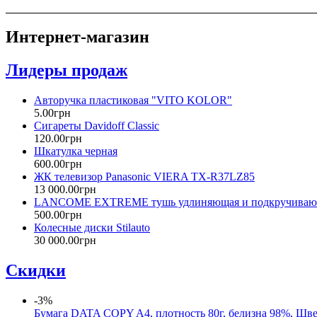
Интернет-магазин
Лидеры продаж
Авторучка пластиковая "VITO KOLOR"
5
.
00
грн
Сигареты Davidoff Classic
120
.
00
грн
Шкатулка черная
600
.
00
грн
ЖК телевизор Panasonic VIERA TX-R37LZ85
13 000
.
00
грн
LANCOME EXTREME тушь удлиняющая и подкручивающа
500
.
00
грн
Колесные диски Stilauto
30 000
.
00
грн
Скидки
-3%
Бумага DATA COPY A4, плотность 80г, белизна 98%, Шв