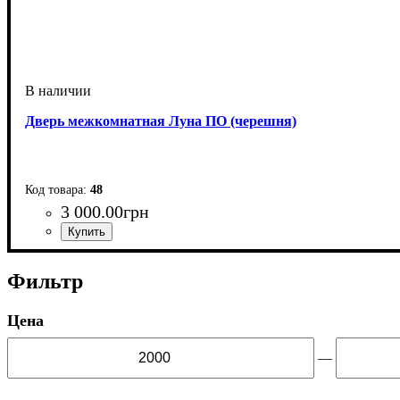
Дверь межкомнатная Луна ПО (черешня)
48
3 000
.
00
грн
Фильтр
Цена
—