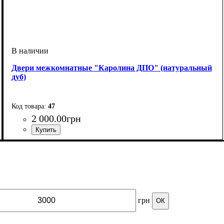
Двери межкомнатные "Каролина ДПО" (натуральный
дуб)
47
2 000
.
00
грн
грн
ОК