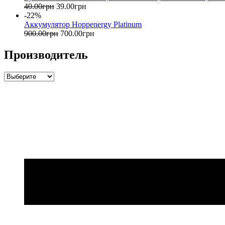
40
.
00
грн
39
.
00
грн
-22%
Аккумулятор Hoppenergy Platinum
900
.
00
грн
700
.
00
грн
Производитель