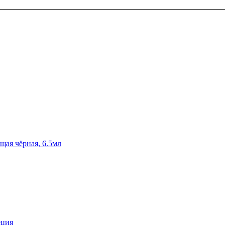
я чёрная, 6.5мл
еция