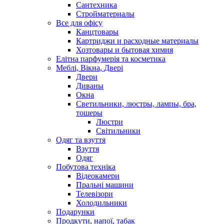
Сантехника
Стройматериалы
Все для офісу
Канцтовары
Картриджи и расходные материалы
Хозтовары и бытовая химия
Елітна парфумерія та косметика
Меблі, Вікна, Двері
Двери
Диваны
Окна
Светильники, люстры, лампы, бра,
тошеры
Люстри
Світильники
Одяг та взуття
Взуття
Одяг
Побутова техніка
Відеокамери
Пральні машини
Телевізори
Холодильники
Подарунки
Продкути, напої, табак