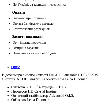
По Україні: за тарифами перевізника
Оплата
Готівкою при отриманні
Оплата банківською карткою
Безготівковий розрахунок
Захист споживача
Оригінальна продукція
Офіційна гарантія
Повернення на протязі 14 днів
Опис
Відеокамера високої чіткості Full-HD Panasoniз HDC-SD9 із
Сістется 3-`ПЗС` матриць і об'єктивом Leica Dicomar
Система 3 `ПЗС` матриць (3CCD)
Процесор HD Crystal Engine
Оптичний стабілізатор Advanced O.I.S.
Об'єктив Leica Dicomar