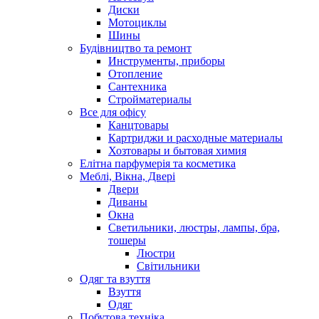
Диски
Мотоциклы
Шины
Будівництво та ремонт
Инструменты, приборы
Отопление
Сантехника
Стройматериалы
Все для офісу
Канцтовары
Картриджи и расходные материалы
Хозтовары и бытовая химия
Елітна парфумерія та косметика
Меблі, Вікна, Двері
Двери
Диваны
Окна
Светильники, люстры, лампы, бра,
тошеры
Люстри
Світильники
Одяг та взуття
Взуття
Одяг
Побутова техніка