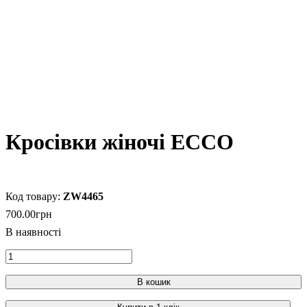
Кросівки жіночі ECCO
ZW4465
700
.
00
грн
В кошик