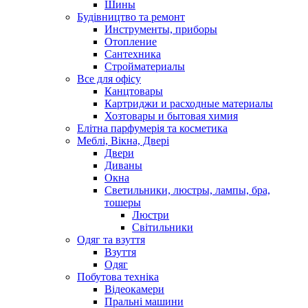
Шины
Будівництво та ремонт
Инструменты, приборы
Отопление
Сантехника
Стройматериалы
Все для офісу
Канцтовары
Картриджи и расходные материалы
Хозтовары и бытовая химия
Елітна парфумерія та косметика
Меблі, Вікна, Двері
Двери
Диваны
Окна
Светильники, люстры, лампы, бра,
тошеры
Люстри
Світильники
Одяг та взуття
Взуття
Одяг
Побутова техніка
Відеокамери
Пральні машини