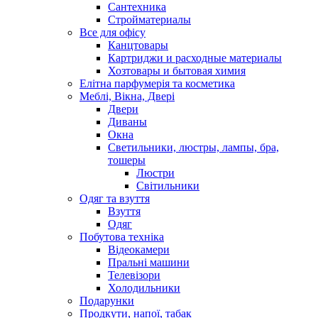
Сантехника
Стройматериалы
Все для офісу
Канцтовары
Картриджи и расходные материалы
Хозтовары и бытовая химия
Елітна парфумерія та косметика
Меблі, Вікна, Двері
Двери
Диваны
Окна
Светильники, люстры, лампы, бра,
тошеры
Люстри
Світильники
Одяг та взуття
Взуття
Одяг
Побутова техніка
Відеокамери
Пральні машини
Телевізори
Холодильники
Подарунки
Продкути, напої, табак