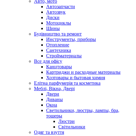
Авто, мото
Автозапчасти
Автозвук
Диски
Мотоциклы
Шины
Будівництво та ремонт
Инструменты, приборы
Отопление
Сантехника
Стройматериалы
Все для офісу
Канцтовары
Картриджи и расходные материалы
Хозтовары и бытовая химия
Елітна парфумерія та косметика
Меблі, Вікна, Двері
Двери
Диваны
Окна
Светильники, люстры, лампы, бра,
тошеры
Люстри
Світильники
Одяг та взуття