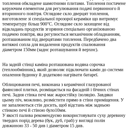
топлення обкладене шамотними плитами. Топлення постачене
керуючим елементом для регулювання подачі первинного й
вторинного повітря. Оглядове скло дверцят топлення,
виготовлене зі спеціальної прозорої кераміки що витримує
температуру більш 900°C. Оглядове скло захищене від
відкладань продуктів згоряння спеціально організованою
подачею повітря, яка регулюється механічним обладнанням,
розташованим під дверцятами топлення. Передбачено два
витяжні сопла для видалення продуктів спалювання
діаметром 150мм (заднє розташування й верхнє).
На задній стінці каміна розташована водяна сорочка
(теплообмінник), який дозволяє підключати камін до системи
опалення будинку й додатково нагрівати батареї.
Облицювання печі, виконана з керамічної глазурованої
фаянсової плитки, розміщається на фасадній і бічних стінах
печі. Задня стінка печі має жаростійку ізоляцію. Завдяки
цьому піч, можливо, розмістити прямо в стіни приміщення. У
не запалюються стін досить, щоб відстань між задньою
стінкою печі й стіною було10мм.
У якості палива рекомендуємо використовувати суху деревину
твердих порід дерева (бук, дуб, граб) у вигляді полін
довжиною 33 - 50 див і діаметром 15 див.