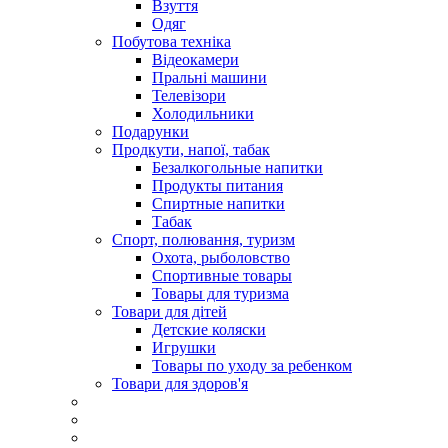
Взуття
Одяг
Побутова техніка
Відеокамери
Пральні машини
Телевізори
Холодильники
Подарунки
Продкути, напої, табак
Безалкогольные напитки
Продукты питания
Спиртные напитки
Табак
Спорт, полювання, туризм
Охота, рыболовство
Спортивные товары
Товары для туризма
Товари для дітей
Детские коляски
Игрушки
Товары по уходу за ребенком
Товари для здоров'я