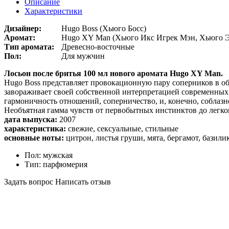
Описание
Характеристики
Дизайнер:
Hugo Boss (Хьюго Босс)
Аромат:
Hugo XY Man (Хьюго Икс Игрек Мэн, Хьюго 
Тип аромата:
Древесно-восточные
Пол:
Для мужчин
Лосьон после бритья 100 мл нового аромата Hugo XY Man.
Hugo Boss представляет провокационную пару соперников в о
завораживает своей собственной интерпретацией современны
гармоничность отношений, соперничество, и, конечно, соблазн
Необъятная гамма чувств от первобытных инстинктов до легког
дата выпуска:
2007
характеристика:
свежие, сексуальные, стильные
основные ноты:
цитрон, листья груши, мята, бергамот, базили
Пол:
мужская
Тип:
парфюмерия
Задать вопрос
Написать отзыв