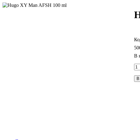
H
50
В