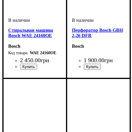
Стиральная машина
Перфоратор Bosch GBH
Bosch WAE 24160OE
2-26 DFR
Bosch
Bosch
WAE 24160OE
2 450
.
00
грн
1 900
.
00
грн