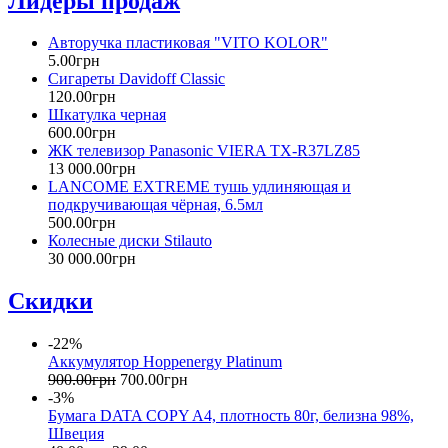
Лидеры продаж
Авторучка пластиковая "VITO KOLOR"
5
.
00
грн
Сигареты Davidoff Classic
120
.
00
грн
Шкатулка черная
600
.
00
грн
ЖК телевизор Panasonic VIERA TX-R37LZ85
13 000
.
00
грн
LANCOME EXTREME тушь удлиняющая и
подкручивающая чёрная, 6.5мл
500
.
00
грн
Колесные диски Stilauto
30 000
.
00
грн
Скидки
-22%
Аккумулятор Hoppenergy Platinum
900
.
00
грн
700
.
00
грн
-3%
Бумага DATA COPY A4, плотность 80г, белизна 98%,
Швеция